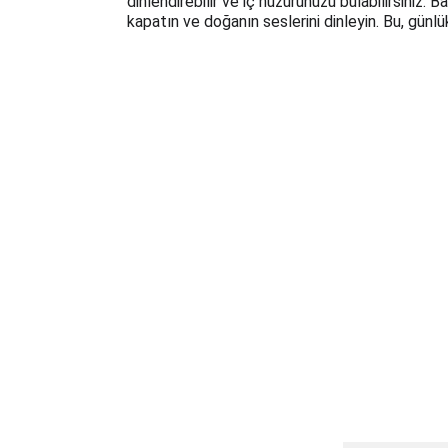
dinlendirebilir ve iç huzurunuzu bulabilirsiniz. 
kapatın ve doğanın seslerini dinleyin. Bu, günl
i
İ
MettaSky.Group
+
MettaScape.com®
Metta’s Shop®
Ikonadam.com®
MeltemM
ergen.com
SkyIDesign.co
m