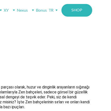
SHOP
XY
Nexus
Bonus
TR
NDE
parçası olarak, huzur ve dinginlik arayanların sığınağı 
lamlarıyla Zen bahçeleri, sadece görsel bir güzellik 
al dengeyi de teşvik eder. Peki, siz de kendi 
isiniz? İşte Zen bahçelerinin sırları ve onları kendi 
 bazı ipuçları.