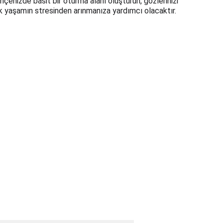
Bahçenizde basit bir oturma alanı oluşturun, gözlerinizi 
ük yaşamın stresinden arınmanıza yardımcı olacaktır.
nfo@mettascape.com
letişim:
90 (232) 278 00 32