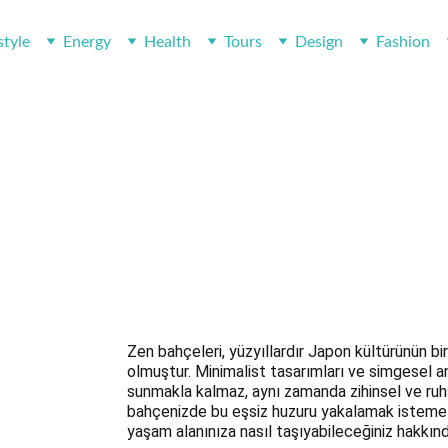
style
Energy
Health
Tours
Design
Fashion
N BAHÇELERİ: HUZURUN PEŞİ
İç Huzurunuzu Bahçenize Taşıyın
DESIGN
GARDEN
5/14/2025
2 min oku
Zen bahçeleri, yüzyıllardır Japon kültürünün bir 
olmuştur. Minimalist tasarımları ve simgesel an
sunmakla kalmaz, aynı zamanda zihinsel ve ruhs
bahçenizde bu eşsiz huzuru yakalamak istemez m
yaşam alanınıza nasıl taşıyabileceğiniz hakkında