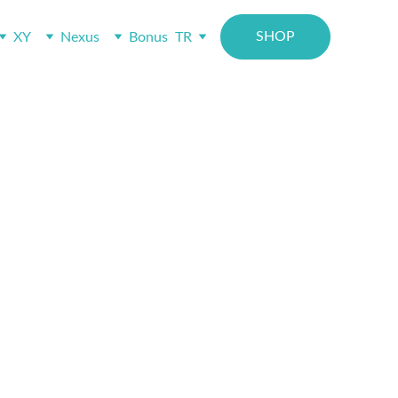
SHOP
XY
Nexus
Bonus
TR