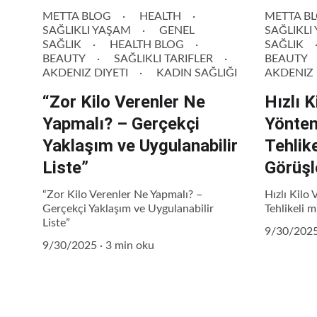
METTA BLOG
HEALTH
METTA B
SAĞLIKLI YAŞAM
GENEL
SAĞLIKLI
SAĞLIK
HEALTH BLOG
SAĞLIK
BEAUTY
SAĞLIKLI TARIFLER
BEAUTY
AKDENIZ DIYETI
KADIN SAĞLIĞI
AKDENIZ 
“Zor Kilo Verenler Ne
Hızlı 
Yapmalı? – Gerçekçi
Yönteml
Yaklaşım ve Uygulanabilir
Tehlik
Liste”
Görüşl
“Zor Kilo Verenler Ne Yapmalı? –
Hızlı Kilo 
Gerçekçi Yaklaşım ve Uygulanabilir
Tehlikeli 
Liste”
9/30/202
9/30/2025
3 min oku