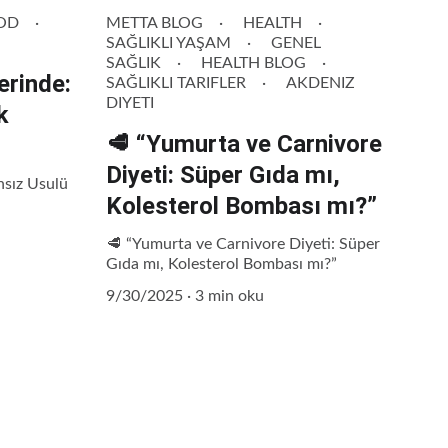
OD
METTA BLOG
HEALTH
SAĞLIKLI YAŞAM
GENEL
SAĞLIK
HEALTH BLOG
erinde:
SAĞLIKLI TARIFLER
AKDENIZ
DIYETI
k
🥩 “Yumurta ve Carnivore
Diyeti: Süper Gıda mı,
nsız Usulü
Kolesterol Bombası mı?”
🥩 “Yumurta ve Carnivore Diyeti: Süper
Gıda mı, Kolesterol Bombası mı?”
9/30/2025
3 min oku