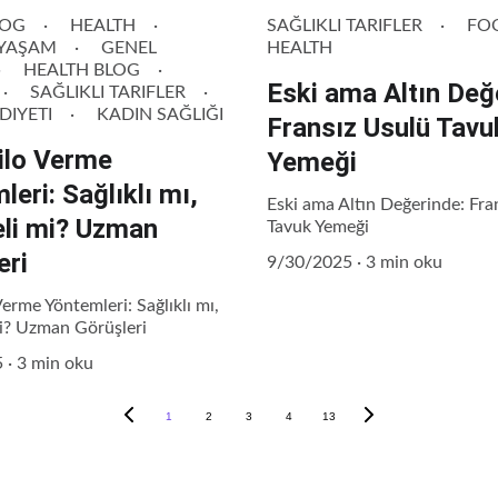
LOG
HEALTH
SAĞLIKLI TARIFLER
FO
 YAŞAM
GENEL
HEALTH
HEALTH BLOG
Eski ama Altın Değ
SAĞLIKLI TARIFLER
DIYETI
KADIN SAĞLIĞI
Fransız Usulü Tavu
Kilo Verme
Yemeği
eri: Sağlıklı mı,
Eski ama Altın Değerinde: Fra
eli mi? Uzman
Tavuk Yemeği
eri
9/30/2025
3 min oku
Verme Yöntemleri: Sağlıklı mı,
mi? Uzman Görüşleri
5
3 min oku
1
2
3
4
13