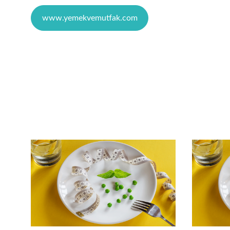
www.yemekvemutfak.com