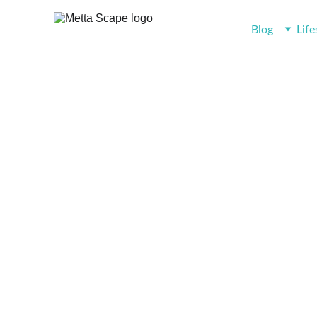
Blog
Life
Metta Kitche
Yemek tariflerinden, sağlıklı yaşama kadar her şey
Yemek & Mutfak sayfamızda.