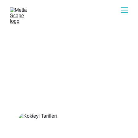
Metta Cafe
Metta Cafe'de aşağıdakiler için tarifler
lezzetli kokteyller, kahve karışımları ve 
diğer
keyifli sürprizlerin yanı sıra rahatlatıcı 
ve dinlendirici çalma listeleri.