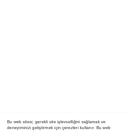
Metta.Agency®
Copyright ©2024 - 2026  SkyIDesign | Tüm 
Hakları Saklıdır. | 
KVKK
 | 
Kullanım Koşulları
İletişim:
+90 (232) 278 00 32
info@mettascape.com
Bu web sitesi, gerekli site işlevselliğini sağlamak ve
deneyiminizi geliştirmek için çerezleri kullanır. Bu web