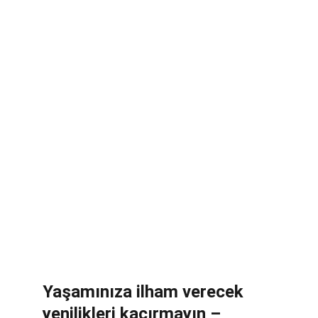
E - Kitap
Yaşamınıza ilham verecek 
yenilikleri kaçırmayın – 