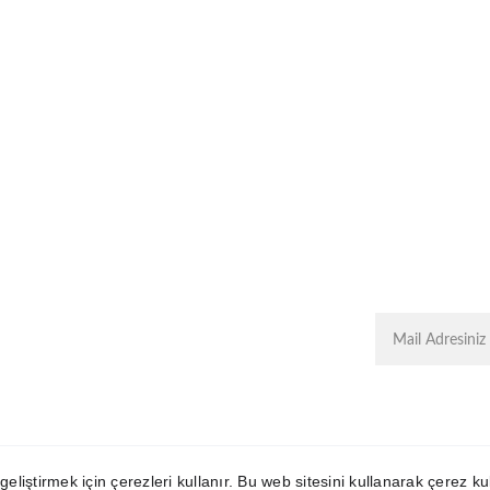
i
İ
MettaSky.Group
+
MettaScape.com®
Metta’s Shop®
Ikonadam.com®
MeltemM
ergen.com
SkyIDesign.co
m
Metta.Agency®
 geliştirmek için çerezleri kullanır. Bu web sitesini kullanarak çerez 
©2024 - 2026  SkyIDesign | Tüm Hakları Saklıdır. | 
KVKK
 | 
Kulla