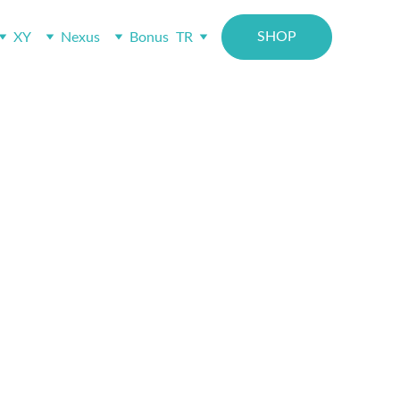
SHOP
XY
Nexus
Bonus
TR