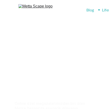
Blog
Life
Metta Design
Online özel mağazalarımızdan biri olan 
Metta Design'da ezoterik dünyanın 