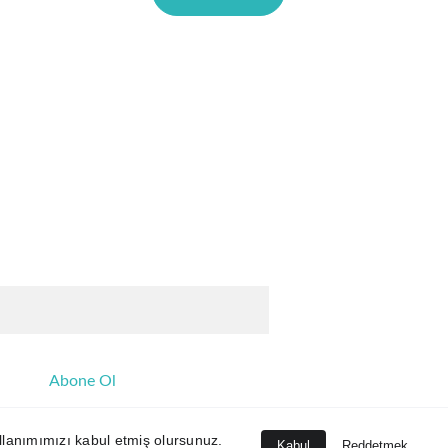
nfo@mettascape.com
letişim:
90 (232) 278 00 32
Abone Ol
kullanımımızı kabul etmiş olursunuz.
nım Koşulları
Kabul
Reddetmek