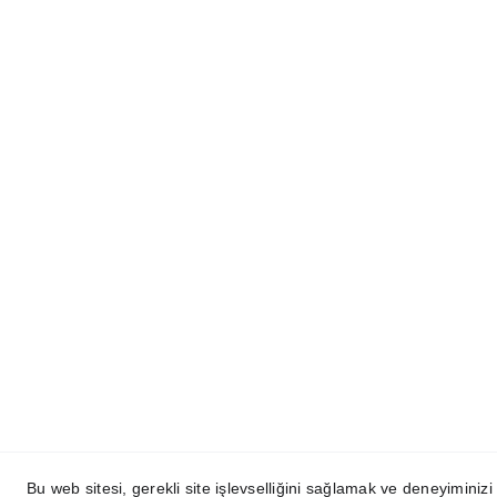
Namaste,
Hoş geldiniz, ruhunuz, ışığınız, ve güzelliğinizle
şeref verdiniz ve bizleri tamamladınız, çünkü 
Mettascape sizler için var.
Bu web sitesi, gerekli site işlevselliğini sağlamak ve deneyiminizi
Copyright 