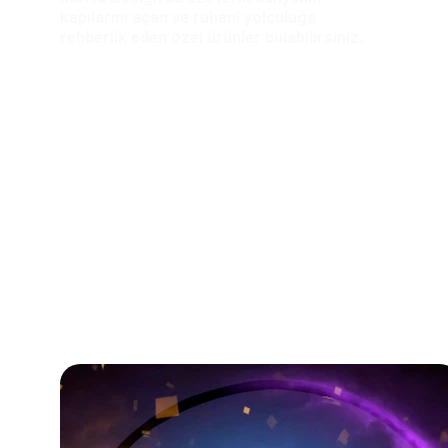
kapılarını açan ve ruhani yolculuğa 
rehberlik eden özel ürünler bulabilirsiniz.