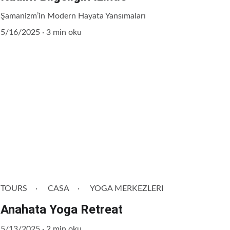
Şamanizm’in Modern Hayata Yansımaları
5/16/2025
3 min oku
TOURS
CASA
YOGA MERKEZLERI
Anahata Yoga Retreat
5/13/2025
2 min oku