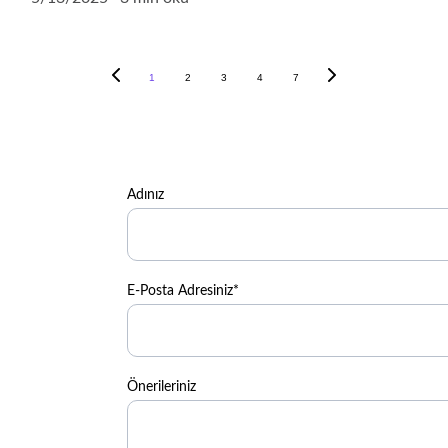
1
2
3
4
7
Adınız
E-Posta Adresiniz*
Önerileriniz