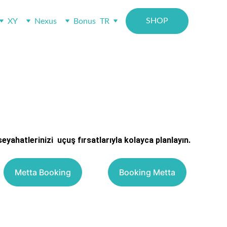
SHOP
XY
Nexus
Bonus
TR
yahatlerinizi  uçuş fırsatlarıyla kolayca planlayın.
Metta Booking
Booking Metta