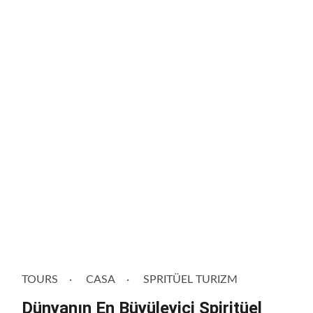
TOURS
CASA
SPRITÜEL TURIZM
Dünyanın En Büyüleyici Spiritüel