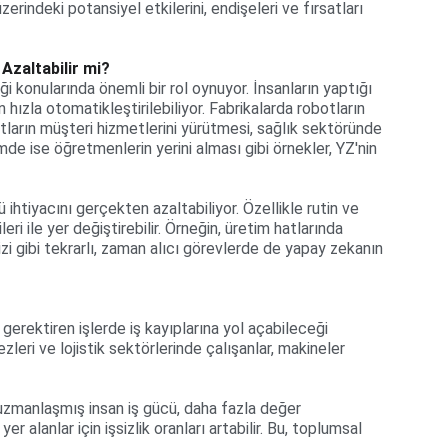
erindeki potansiyel etkilerini, endişeleri ve fırsatları 
Azaltabilir mi?
i konularında önemli bir rol oynuyor. İnsanların yaptığı 
 hızla otomatikleştirilebiliyor. Fabrikalarda robotların 
ların müşteri hizmetlerini yürütmesi, sağlık sektöründe 
de ise öğretmenlerin yerini alması gibi örnekler, YZ'nin 
ihtiyacını gerçekten azaltabiliyor. Özellikle rutin ve 
eri ile yer değiştirebilir. Örneğin, üretim hatlarında 
alizi gibi tekrarlı, zaman alıcı görevlerde de yapay zekanın 
erektiren işlerde iş kayıplarına yol açabileceği 
zleri ve lojistik sektörlerinde çalışanlar, makineler 
 uzmanlaşmış insan iş gücü, daha fazla değer 
r alanlar için işsizlik oranları artabilir. Bu, toplumsal 