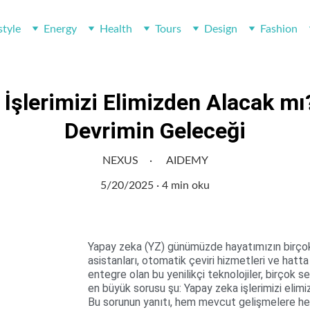
style
Energy
Health
Tours
Design
Fashion
İşlerimizi Elimizden Alacak mı
Devrimin Geleceği
NEXUS
AIDEMY
5/20/2025
4 min oku
Yapay zeka (YZ) günümüzde hayatımızın birçok ala
asistanları, otomatik çeviri hizmetleri ve hatt
entegre olan bu yenilikçi teknolojiler, birçok s
en büyük sorusu şu: Yapay zeka işlerimizi elim
Bu sorunun yanıtı, hem mevcut gelişmelere hem