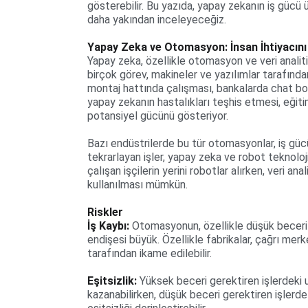
gösterebilir. Bu yazıda, yapay zekanın iş gücü üz
daha yakından inceleyeceğiz.
Yapay Zeka ve Otomasyon: İnsan İhtiyacını 
Yapay zeka, özellikle otomasyon ve veri analitiğ
birçok görev, makineler ve yazılımlar tarafından
montaj hattında çalışması, bankalarda chat bot
yapay zekanın hastalıkları teşhis etmesi, eğitim
potansiyel gücünü gösteriyor.
Bazı endüstrilerde bu tür otomasyonlar, iş gücü 
tekrarlayan işler, yapay zeka ve robot teknolojil
çalışan işçilerin yerini robotlar alırken, veri an
kullanılması mümkün.
Riskler
İş Kaybı:
 Otomasyonun, özellikle düşük beceri g
endişesi büyük. Özellikle fabrikalar, çağrı merke
tarafından ikame edilebilir.
Eşitsizlik:
 Yüksek beceri gerektiren işlerdeki
kazanabilirken, düşük beceri gerektiren işlerde ye