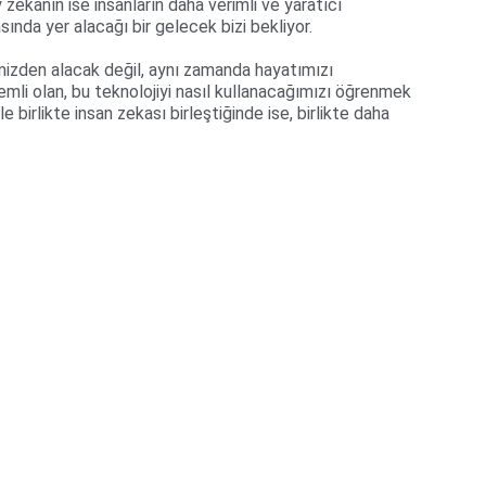
ekanın ise insanların daha verimli ve yaratıcı 
sında yer alacağı bir gelecek bizi bekliyor.
mizden alacak değil, aynı zamanda hayatımızı 
emli olan, bu teknolojiyi nasıl kullanacağımızı öğrenmek 
 birlikte insan zekası birleştiğinde ise, birlikte daha 
nfo@mettascape.com