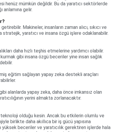
si henüz mümkün değildir. Bu da yaratıcı sektörlerde 
ı anlamına gelir.
ir?
getirebilir. Makineler, insanların zaman alıcı, sıkıcı ve 
a stratejik, yaratıcı ve insana özgü işlere odaklanabilir. 
ıkları daha hızlı teşhis etmelerine yardımcı olabilir. 
 kurmak gibi insana özgü beceriler yine insan sağlık 
ebilir.
ilmiş eğitim sağlayan yapay zeka destekli araçları 
bilirler.
gibi alanlarda yapay zeka, daha önce imkansız olan 
ratıcılığının yerini almakta zorlanacaktır.
teknoloji olduğu kesin. Ancak bu etkilerin olumlu ve 
yle birlikte daha akıllıca bir iş gücü yapısına 
yüksek beceriler ve yaratıcılık gerektiren işlerde hala 