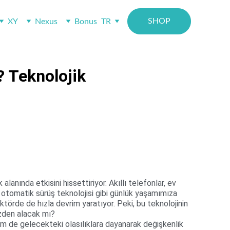
SHOP
XY
Nexus
Bonus
TR
? Teknolojik
nında etkisini hissettiriyor. Akıllı telefonlar, ev 
a otomatik sürüş teknolojisi gibi günlük yaşamımıza 
ektörde de hızla devrim yaratıyor. Peki, bu teknolojinin 
izden alacak mı?
 de gelecekteki olasılıklara dayanarak değişkenlik 