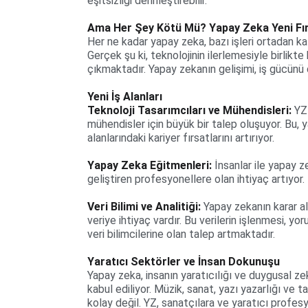
eşitsizliği derinleştirebilir.
Ama Her Şey Kötü Mü? Yapay Zeka Yeni Fırs
Her ne kadar yapay zeka, bazı işleri ortadan kal
Gerçek şu ki, teknolojinin ilerlemesiyle birlikte
çıkmaktadır. Yapay zekanın gelişimi, iş gücünü d
Yeni İş Alanları
Teknoloji Tasarımcıları ve Mühendisleri:
 YZ
mühendisler için büyük bir talep oluşuyor. Bu, y
alanlarındaki kariyer fırsatlarını artırıyor.
Yapay Zeka Eğitmenleri: 
İnsanlar ile yapay z
geliştiren profesyonellere olan ihtiyaç artıyor.
Veri Bilimi ve Analitiği:
 Yapay zekanın karar a
veriye ihtiyaç vardır. Bu verilerin işlenmesi, 
veri bilimcilerine olan talep artmaktadır.
Yaratıcı Sektörler ve İnsan Dokunuşu
Yapay zeka, insanın yaratıcılığı ve duygusal 
kabul ediliyor. Müzik, sanat, yazı yazarlığı ve ta
kolay değil. YZ, sanatçılara ve yaratıcı profes