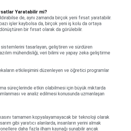
atlar Yaratabilir mi?
dırabilse de, aynı zamanda birçok yeni fırsat yaratabilir. 
 bazı işler kaybolsa da, birçok yeni iş kolu da ortaya 
önüştüren bir fırsat olarak da görülebilir.
 sistemlerini tasarlayan, geliştiren ve sürdüren 
azılım mühendisliği, veri bilimi ve yapay zeka geliştirme 
ekaların etkileşimini düzenleyen ve öğretici programlar 
lma süreçlerinde etkin olabilmesi için büyük miktarda 
yorumlanması ve analiz edilmesi konusunda uzmanlaşan 
zekasını tamamen kopyalayamayacak bir teknoloji olarak 
sarım gibi yaratıcı alanlarda, insanların yerini almak 
yonellere daha fazla ilham kaynağı sunabilir ancak 