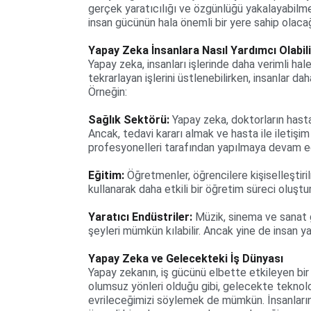
gerçek yaratıcılığı ve özgünlüğü yakalayabilme
insan gücünün hala önemli bir yere sahip olacağ
Yapay Zeka İnsanlara Nasıl Yardımcı Olabil
Yapay zeka, insanları işlerinde daha verimli hale 
tekrarlayan işlerini üstlenebilirken, insanlar dah
Örneğin:
Sağlık Sektörü:
 Yapay zeka, doktorların hastal
Ancak, tedavi kararı almak ve hasta ile iletişim
profesyonelleri tarafından yapılmaya devam ed
Eğitim:
 Öğretmenler, öğrencilere kişiselleştir
kullanarak daha etkili bir öğretim süreci oluştura
Yaratıcı Endüstriler:
 Müzik, sinema ve sanat 
şeyleri mümkün kılabilir. Ancak yine de insan ya
Yapay Zeka ve Gelecekteki İş Dünyası
Yapay zekanın, iş gücünü elbette etkileyen bir 
olumsuz yönleri olduğu gibi, gelecekte teknoloji
evrileceğimizi söylemek de mümkün. İnsanların 