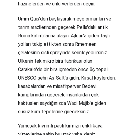
hazinelerden ve ünlü yerlerden geçin.
Umm Qais'den başlayarak meşe ormanları ve 
tarım arazilerinden geçerek Pella'daki antik 
Roma kalıntılarına ulaşın. Ajloun'a giden taşlı 
yolları takip ettikten sonra Rmemeen 
şelalesinin sisli spreyinde serinleyebilirsiniz. 
Ülkenin tek mikro bira fabrikası olan 
Carakale'de bir bira içmeden önce üç tepeli 
UNESCO şehri As-Salt'a gidin. Kırsal köylerden, 
kasabalardan ve misafirperver Bedevi 
kamplarından geçerek, insanlardan çok 
kaktüsleri saydığınızda Wadi Mujib'e giden 
susuz kum tepelerine gireceksiniz.
Yumuşak kıvrımlı paslı kırmızı renkli kaya 
yüzeylerine sahip bu uzak vaha, deniz 