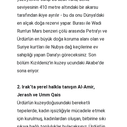
seviyesinin 410 metre altındaki bir akarsu 
tarafından ikiye ayrılır - bu da onu Dünya'daki 
en alçak doğa rezervi yapar. Burası ile Wadi 
Rum'un Mars benzeri çölü arasında Petra'yı ve 
Ürdün'ün en büyük doğa koruma alanı olan ve 
Suriye kurtları ile Nubya dağ keçilerine ev 
sahipliği yapan Dana'yı göreceksiniz. Son 
bölüm Kızıldeniz'in kuzey ucundaki Akabe'de 
sona eriyor.
2. Irak'ta yerel halkla tanışın Al-Amir, 
Jerash ve Umm Qais
Ürdün'ün kuzeydoğusundaki bereketli 
tepelerde, kadın işsizliğiyle mücadele etmek 
için kurulmuş, kadınlardan oluşan, birbirine sıkı 
sıkıya bağlı topluluklar bulacaksınız. Ürdün'ün 