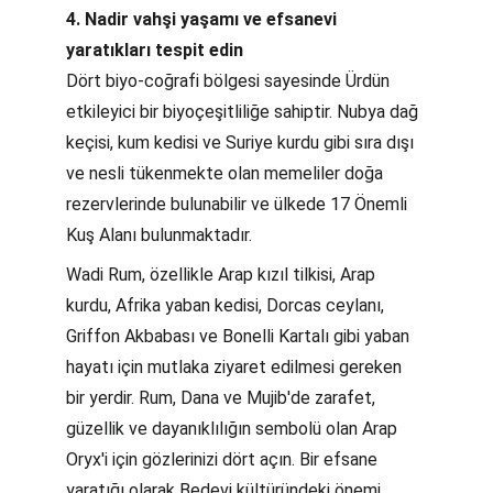
4. Nadir vahşi yaşamı ve efsanevi 
yaratıkları tespit edin
Dört biyo-coğrafi bölgesi sayesinde Ürdün 
etkileyici bir biyoçeşitliliğe sahiptir. Nubya dağ 
keçisi, kum kedisi ve Suriye kurdu gibi sıra dışı 
ve nesli tükenmekte olan memeliler doğa 
rezervlerinde bulunabilir ve ülkede 17 Önemli 
Kuş Alanı bulunmaktadır.
Wadi Rum, özellikle Arap kızıl tilkisi, Arap 
kurdu, Afrika yaban kedisi, Dorcas ceylanı, 
Griffon Akbabası ve Bonelli Kartalı gibi yaban 
hayatı için mutlaka ziyaret edilmesi gereken 
bir yerdir. Rum, Dana ve Mujib'de zarafet, 
güzellik ve dayanıklılığın sembolü olan Arap 
Oryx'i için gözlerinizi dört açın. Bir efsane 
yaratığı olarak Bedevi kültüründeki önemi 