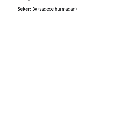
Şeker:
 3g (sadece hurmadan)
Namaste,
Hoş geldiniz, ruhunuz, ışığınız, ve güzelliğinizle
şeref verdiniz ve bizleri tamamladınız, çünkü 
Mettascape sizler için var.
MettaSky.Group
MettaScape.com®
Metta’s Shop®
Ikonadam.com®
MeltemM
ergen.com