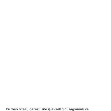
SkyIDesign.co
m
Metta.Agency®
Copyright ©2024 - 2026  SkyIDesign | Tüm 
Hakları Saklıdır. | 
KVKK
 | 
Kullanım Koşulları
İletişim:
+90 (232) 278 00 32
info@mettascape.com
Bu web sitesi, gerekli site işlevselliğini sağlamak ve