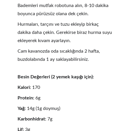
Bademleri mutfak robotuna alın, 8-10 dakika 
boyunca pürüzsüz olana dek çekin.
Hurmaları, tarçını ve tuzu ekleyip birkaç 
dakika daha çekin. Gerekirse biraz hurma suyu 
ekleyerek kıvam ayarlayın.
Cam kavanozda oda sıcaklığında 2 hafta, 
buzdolabında 1 ay saklayabilirsiniz.
Besin Değerleri (2 yemek kaşığı için):
Kalori:
 170
Protein: 
6g
Yağ:
 14g (1g doymuş)
Karbonhidrat:
 7g
Lif:
 3g