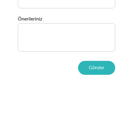
Önerileriniz
Gönder
Namaste,
Hoş geldiniz, ruhunuz, ışığınız, ve güzelliğinizle
şeref verdiniz ve bizleri tamamladınız, çünkü 
Mettascape sizler için var.