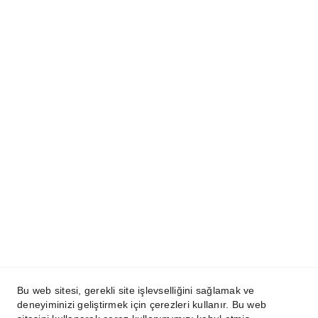
Metta.Agency®
Copyright ©2024 - 2026  SkyIDesign | Tüm 
Hakları Saklıdır. | 
KVKK
 | 
Kullanım Koşulları
İletişim:
+90 (232) 278 00 32
info@mettascape.com
Bu web sitesi, gerekli site işlevselliğini sağlamak ve
deneyiminizi geliştirmek için çerezleri kullanır. Bu web