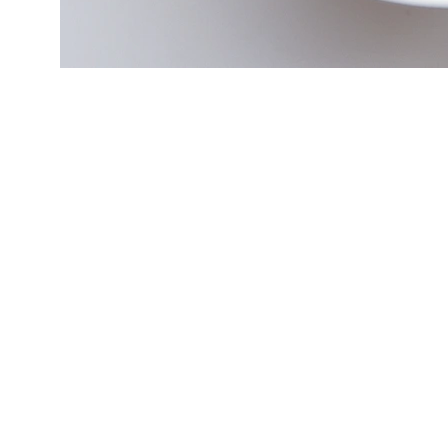
Namaste,
Hoş geldiniz, ruhunuz, ışığınız, ve güzelliğinizle
şeref verdiniz ve bizleri tamamladınız, çünkü 
Mettascape sizler için var.