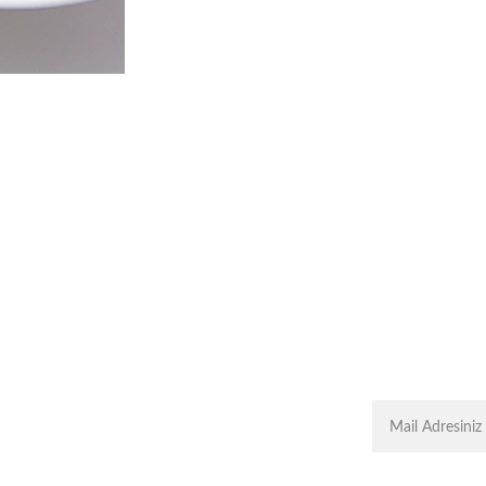
i
İ
MettaSky.Group
+
MettaScape.com®
Metta’s Shop®
Ikonadam.com®
MeltemM
ergen.com
SkyIDesign.co
m
Metta.Agency®