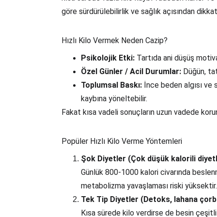
göre sürdürülebilirlik ve sağlık açısından dikka
Hızlı Kilo Vermek Neden Cazip?
Psikolojik Etki:
 Tartıda ani düşüş motiva
Özel Günler / Acil Durumlar:
 Düğün, tati
Toplumsal Baskı:
 İnce beden algısı ve s
kaybına yöneltebilir.
Fakat kısa vadeli sonuçların uzun vadede kor
Popüler Hızlı Kilo Verme Yöntemleri
Şok Diyetler (Çok düşük kalorili diyet
Günlük 800-1000 kalori civarında beslenm
metabolizma yavaşlaması riski yüksektir.
Tek Tip Diyetler (Detoks, lahana çorba
Kısa sürede kilo verdirse de besin çeşitlil