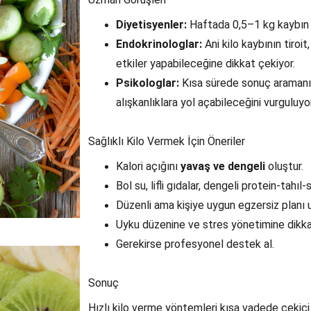
Diyetisyenler:
 Haftada 0,5–1 kg kaybın sa
Endokrinologlar:
 Ani kilo kaybının tiro
etkiler yapabileceğine dikkat çekiyor.
Psikologlar:
 Kısa sürede sonuç aramanı
alışkanlıklara yol açabileceğini vurguluyor
Sağlıklı Kilo Vermek İçin Öneriler
Kalori açığını 
yavaş ve dengeli
 oluştur.
Bol su, lifli gıdalar, dengeli protein-tahıl
Düzenli ama kişiye uygun egzersiz planı 
Uyku düzenine ve stres yönetimine dikka
Gerekirse profesyonel destek al.
Sonuç
Hızlı kilo verme yöntemleri kısa vadede çekici g