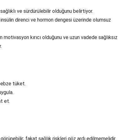
ğlıklı ve sürdürülebilir olduğunu belirtiyor.
it, insülin direnci ve hormon dengesi üzerinde olumsuz 
n motivasyon kırıcı olduğunu ve uzun vadede sağlıksız 
.
-sebze tüket.
uygula.
t et.
örünebilir; fakat sağlık riskleri göz ardı edilmemelidir. 