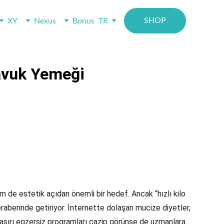
SHOP
XY
Nexus
Bonus
TR
Tavuk Yemeği
em de estetik açıdan önemli bir hedef. Ancak “hızlı kilo 
raberinde getiriyor. İnternette dolaşan mucize diyetler, 
 aşırı egzersiz programları cazip görünse de uzmanlara 