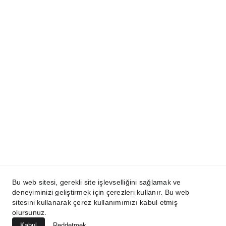
Copyright ©2024 - 2026  SkyIDesign | Tüm 
Hakları Saklıdır. | 
KVKK
 | 
Kullanım Koşulları
İletişim:
+90 (232) 278 00 32
info@mettascape.com
Bu web sitesi, gerekli site işlevselliğini sağlamak ve
deneyiminizi geliştirmek için çerezleri kullanır. Bu web
sitesini kullanarak çerez kullanımımızı kabul etmiş
olursunuz.
Abone Ol
Kabul
Reddetmek