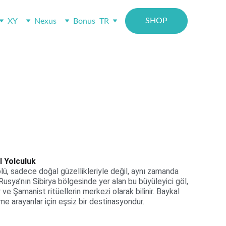
SHOP
XY
Nexus
Bonus
TR
l Yolculuk
lü, sadece doğal güzellikleriyle değil, aynı zamanda 
Rusya’nın Sibirya bölgesinde yer alan bu büyüleyici göl, 
 ve Şamanist ritüellerin merkezi olarak bilinir. Baykal 
 arayanlar için eşsiz bir destinasyondur.