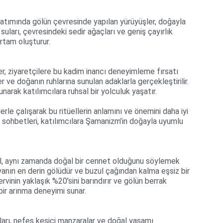
batımında gölün çevresinde yapılan yürüyüşler, doğayla 
suları, çevresindeki sedir ağaçları ve geniş çayırlık 
 ortam oluşturur.
, ziyaretçilere bu kadim inancı deneyimleme fırsatı 
er ve doğanın ruhlarına sunulan adaklarla gerçekleştirilir. 
unarak katılımcılara ruhsal bir yolculuk yaşatır.
rle çalışarak bu ritüellerin anlamını ve önemini daha iyi 
rup sohbetleri, katılımcılara Şamanizm’in doğayla uyumlu 
il, aynı zamanda doğal bir cennet olduğunu söylemek 
yanın en derin gölüdür ve buzul çağından kalma eşsiz bir 
rvinin yaklaşık %20’sini barındırır ve gölün berrak 
bir arınma deneyimi sunar.
ları, nefes kesici manzaralar ve doğal yaşamı 