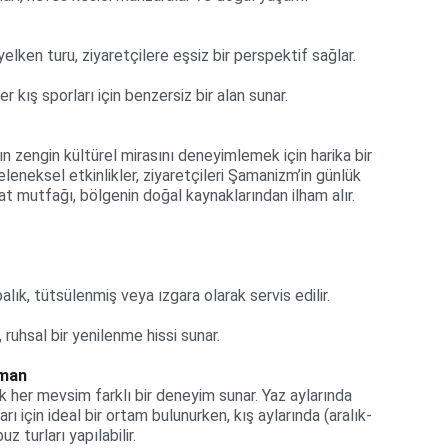
yelken turu, ziyaretçilere eşsiz bir perspektif sağlar.
r kış sporları için benzersiz bir alan sunar.
ın zengin kültürel mirasını deneyimlemek için harika bir 
leneksel etkinlikler, ziyaretçileri Şamanizm’in günlük 
yat mutfağı, bölgenin doğal kaynaklarından ilham alır.
lık, tütsülenmiş veya ızgara olarak servis edilir.
 ruhsal bir yenilenme hissi sunar.
aman
ak her mevsim farklı bir deneyim sunar. Yaz aylarında 
ı için ideal bir ortam bulunurken, kış aylarında (aralık-
 turları yapılabilir.