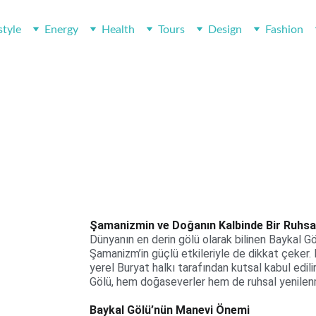
style
Energy
Health
Tours
Design
Fashion
Baykal Gölü - Rusya
TOURS
CASA
SPRITÜEL TURIZM
5/13/2025
4 min oku
Şamanizmin ve Doğanın Kalbinde Bir Ruhsa
Dünyanın en derin gölü olarak bilinen Baykal Gö
Şamanizm’in güçlü etkileriyle de dikkat çeker. 
yerel Buryat halkı tarafından kutsal kabul edilir
Gölü, hem doğaseverler hem de ruhsal yenilenme
Baykal Gölü’nün Manevi Önemi