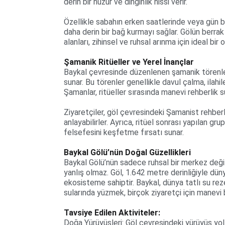
derin bir huzur ve dinginlik hissi verir.
Özellikle sabahın erken saatlerinde veya gün 
daha derin bir bağ kurmayı sağlar. Gölün berrak 
alanları, zihinsel ve ruhsal arınma için ideal bir
Şamanik Ritüeller ve Yerel İnançlar
Baykal çevresinde düzenlenen şamanik törenler
sunar. Bu törenler genellikle davul çalma, ilahil
Şamanlar, ritüeller sırasında manevi rehberlik s
Ziyaretçiler, göl çevresindeki Şamanist rehberle
anlayabilirler. Ayrıca, ritüel sonrası yapılan g
felsefesini keşfetme fırsatı sunar.
Baykal Gölü’nün Doğal Güzellikleri
Baykal Gölü’nün sadece ruhsal bir merkez değ
yanlış olmaz. Göl, 1.642 metre derinliğiyle dün
ekosisteme sahiptir. Baykal, dünya tatlı su reze
sularında yüzmek, birçok ziyaretçi için manevi 
Tavsiye Edilen Aktiviteler:
Doğa Yürüyüşleri: Göl çevresindeki yürüyüş yol