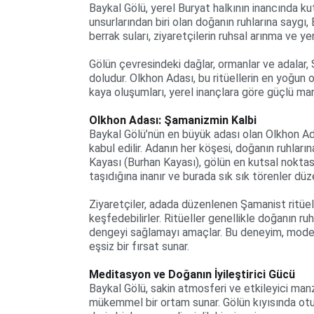
Baykal Gölü, yerel Buryat halkının inancında ku
unsurlarından biri olan doğanın ruhlarına saygı,
berrak suları, ziyaretçilerin ruhsal arınma ve ye
Gölün çevresindeki dağlar, ormanlar ve adalar, Ş
doludur. Olkhon Adası, bu ritüellerin en yoğun o
kaya oluşumları, yerel inançlara göre güçlü mane
Olkhon Adası: Şamanizmin Kalbi
Baykal Gölü’nün en büyük adası olan Olkhon Ad
kabul edilir. Adanın her köşesi, doğanın ruhları
Kayası (Burhan Kayası), gölün en kutsal noktasıd
taşıdığına inanır ve burada sık sık törenler düz
Ziyaretçiler, adada düzenlenen Şamanist ritüelle
keşfedebilirler. Ritüeller genellikle doğanın ru
dengeyi sağlamayı amaçlar. Bu deneyim, moder
eşsiz bir fırsat sunar.
Meditasyon ve Doğanın İyileştirici Gücü
Baykal Gölü, sakin atmosferi ve etkileyici manz
mükemmel bir ortam sunar. Gölün kıyısında otur