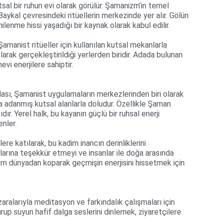
tsal bir ruhun evi olarak görülür. Şamanizm’in temel 
 Baykal çevresindeki ritüellerin merkezinde yer alır. Gölün 
nilenme hissi yaşadığı bir kaynak olarak kabul edilir.
amanist ritüeller için kullanılan kutsal mekanlarla 
larak gerçekleştirildiği yerlerden biridir. Adada bulunan 
vi enerjilere sahiptir.
ası, Şamanist uygulamaların merkezlerinden biri olarak 
na adanmış kutsal alanlarla doludur. Özellikle Şaman 
ır. Yerel halk, bu kayanın güçlü bir ruhsal enerji 
enler.
re katılarak, bu kadim inancın derinliklerini 
hlarına teşekkür etmeyi ve insanlar ile doğa arasında 
n dünyadan koparak geçmişin enerjisini hissetmek için 
aralarıyla meditasyon ve farkındalık çalışmaları için 
up suyun hafif dalga seslerini dinlemek, ziyaretçilere 