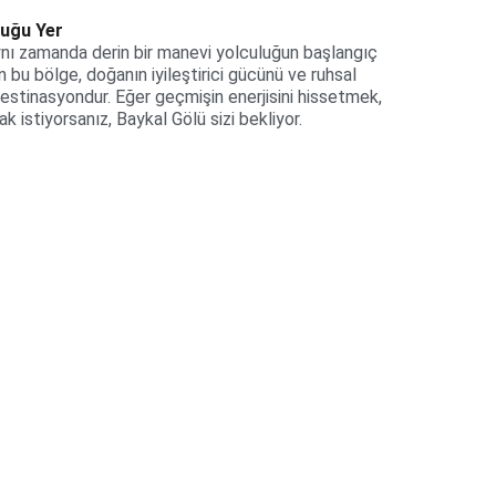
tuğu Yer
aynı zamanda derin bir manevi yolculuğun başlangıç 
 bu bölge, doğanın iyileştirici gücünü ve ruhsal 
destinasyondur. Eğer geçmişin enerjisini hissetmek, 
istiyorsanız, Baykal Gölü sizi bekliyor.
nfo@mettascape.com