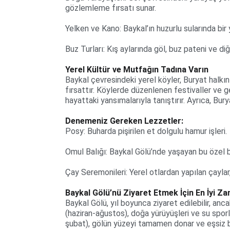
gözlemleme fırsatı sunar.
Yelken ve Kano: Baykal’ın huzurlu sularında bir 
Buz Turları: Kış aylarında göl, buz pateni ve diğe
Yerel Kültür ve Mutfağın Tadına Varın
Baykal çevresindeki yerel köyler, Buryat halkın
fırsattır. Köylerde düzenlenen festivaller ve ge
hayattaki yansımalarıyla tanıştırır. Ayrıca, Bur
Denemeniz Gereken Lezzetler:
Posy: Buharda pişirilen et dolgulu hamur işleri.
Omul Balığı: Baykal Gölü’nde yaşayan bu özel ba
Çay Seremonileri: Yerel otlardan yapılan çaylar,
Baykal Gölü’nü Ziyaret Etmek İçin En İyi Z
Baykal Gölü, yıl boyunca ziyaret edilebilir, anc
(haziran-ağustos), doğa yürüyüşleri ve su sporlar
şubat), gölün yüzeyi tamamen donar ve eşsiz buz